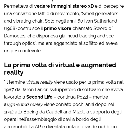
Permetteva di
vedere immagini stereo 3D
e di percepire
una sensazione tattile di movimento, ‘Smell generators
and vibrating chair’. Solo negli anni ’60 Ivan Sutherland
(1968) costruisce il
primo visore
chiamato Sword of
Damocles, che disponeva già ‘head tracking and see-
through optics’, ma era agganciato al soffitto ed aveva
un peso notevole.
La prima volta di virtual e augmented
reality
“Il termine
virtual reality
viene usato per la prima volta nel
1987 da
Jaron Lanier, sviluppatore di software che aveva
lavorato a
Second Life
– continua Pozzi – mentre
a
ugmented reality
viene coniato pochi anni dopo nel
1992 alla Boeing da Caudell and Mizell, a supporto degli
operai nell’assemblaggio di cavi a bordo degli
aeromobili. La AR è diventata nota al grande pubblico