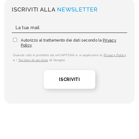
ISCRIVITI ALLA
NEWSLETTER
Autorizzo al trattamento dei dati secondo la
Privacy
Policy
Questo sito è protetto da reCAPTCHA e si applicano la
Privacy Policy
e i
Termini di servizio
di Google.
ISCRIVITI