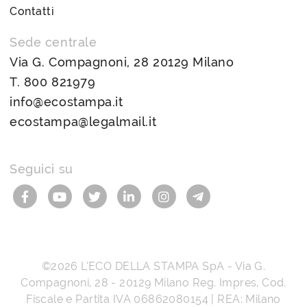
Contatti
Sede centrale
Via G. Compagnoni, 28 20129 Milano
T.
800 821979
info@ecostampa.it
ecostampa@legalmail.it
Seguici su
©2026
L’ECO DELLA STAMPA SpA
-
Via G.
Compagnoni, 28
-
20129
Milano
Reg. Impres, Cod.
Fiscale e Partita IVA
06862080154
| REA: Milano