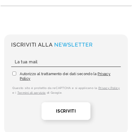
ISCRIVITI ALLA
NEWSLETTER
Autorizzo al trattamento dei dati secondo la
Privacy
Policy
Questo sito è protetto da reCAPTCHA e si applicano la
Privacy Policy
e i
Termini di servizio
di Google.
ISCRIVITI