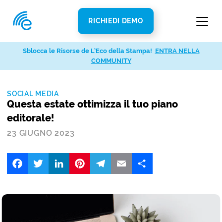
RICHIEDI DEMO
Sblocca le Risorse de L’Eco della Stampa!
ENTRA NELLA
COMMUNITY
SOCIAL MEDIA
Questa estate ottimizza il tuo piano
editorale!
23 GIUGNO 2023
Facebook
Twitter
LinkedIn
Pinterest
Telegram
Email
Share