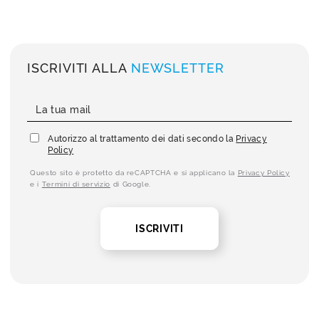
ISCRIVITI ALLA
NEWSLETTER
Autorizzo al trattamento dei dati secondo la
Privacy
Policy
Questo sito è protetto da reCAPTCHA e si applicano la
Privacy Policy
e i
Termini di servizio
di Google.
ISCRIVITI