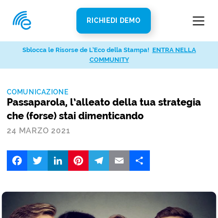
RICHIEDI DEMO
Sblocca le Risorse de L’Eco della Stampa!
ENTRA NELLA
COMMUNITY
COMUNICAZIONE
Passaparola, l’alleato della tua strategia
che (forse) stai dimenticando
24 MARZO 2021
Facebook
Twitter
LinkedIn
Pinterest
Telegram
Email
Share