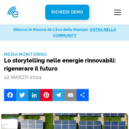
RICHIEDI DEMO
Sblocca le Risorse de L’Eco della Stampa!
ENTRA NELLA
COMMUNITY
MEDIA MONITORING
Lo storytelling nelle energie rinnovabili:
rigenerare il futuro
12 MARZO 2024
Facebook
Twitter
LinkedIn
Pinterest
Telegram
Email
Share