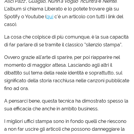
Ascì Pazz’
,
Guagliò
,
Nunn’a Voglio ‘ncuntrà
e
Niente
.
L’album si chiama Liberato e lo potete trovare già su
Spotify o Youtube (
qui
c’è un articolo con tutti i link del
caso).
La cosa che colpisce di più comunque, è la sua capacità
di far parlare di se tramite il classico “silenzio stampa”.
Ovvero grazie all’arte di sparire, per poi riapparire nel
momento di maggior attesa. Lasciando agli altri il
dibattito sul tema della reale identità e soprattutto, sul
significato della storia racchiusa nelle canzoni pubblicate
fino ad ora.
A pensarci bene, questa tecnica ha dimostrato spesso la
sua efficacia che anche in ambito business.
I migliori uffici stampa sono in fondo quelli che riescono
a non far uscire gli articoli che possono danneggiare la