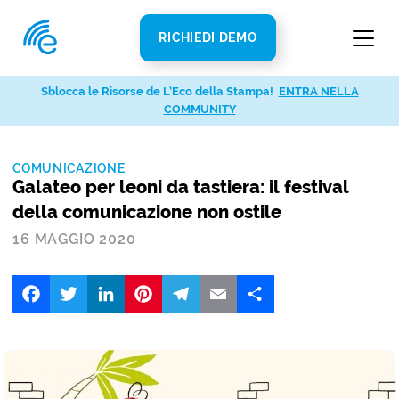
RICHIEDI DEMO
Sblocca le Risorse de L’Eco della Stampa!
ENTRA NELLA
COMMUNITY
COMUNICAZIONE
Galateo per leoni da tastiera: il festival
della comunicazione non ostile
16 MAGGIO 2020
Facebook
Twitter
LinkedIn
Pinterest
Telegram
Email
Share