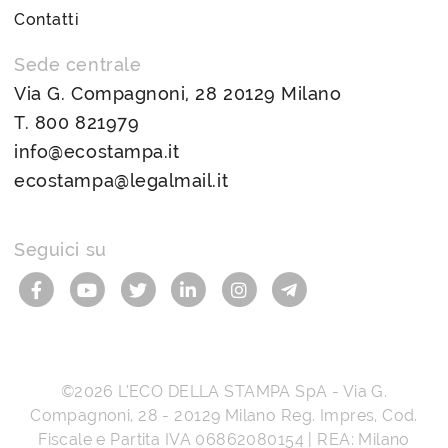
Contatti
Sede centrale
Via G. Compagnoni, 28 20129 Milano
T.
800 821979
info@ecostampa.it
ecostampa@legalmail.it
Seguici su
©2026
L’ECO DELLA STAMPA SpA
-
Via G.
Compagnoni, 28
-
20129
Milano
Reg. Impres, Cod.
Fiscale e Partita IVA
06862080154
| REA: Milano