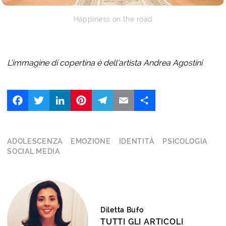
Happiness on the road
L’immagine di copertina è dell’artista Andrea Agostini
Facebook
Twitter
LinkedIn
Pinterest
Telegram
Email
Share
ADOLESCENZA
EMOZIONE
IDENTITÀ
PSICOLOGIA
SOCIAL MEDIA
Diletta Bufo
TUTTI GLI ARTICOLI