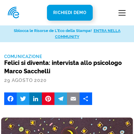
RICHIEDI DEMO
Sblocca le Risorse de L’Eco della Stampa!
ENTRA NELLA
COMMUNITY
COMUNICAZIONE
Felici si diventa: intervista allo psicologo
Marco Sacchelli
29 AGOSTO 2020
Facebook
Twitter
LinkedIn
Pinterest
Telegram
Email
Share