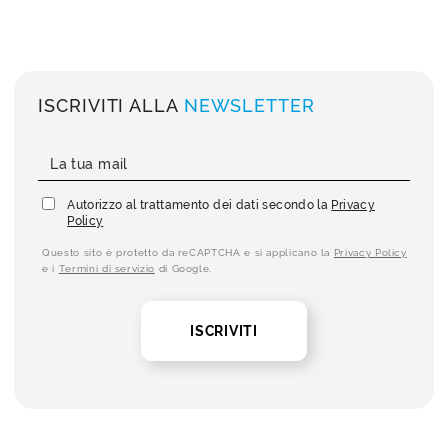
ISCRIVITI ALLA
NEWSLETTER
Autorizzo al trattamento dei dati secondo la
Privacy
Policy
Questo sito è protetto da reCAPTCHA e si applicano la
Privacy Policy
e i
Termini di servizio
di Google.
ISCRIVITI