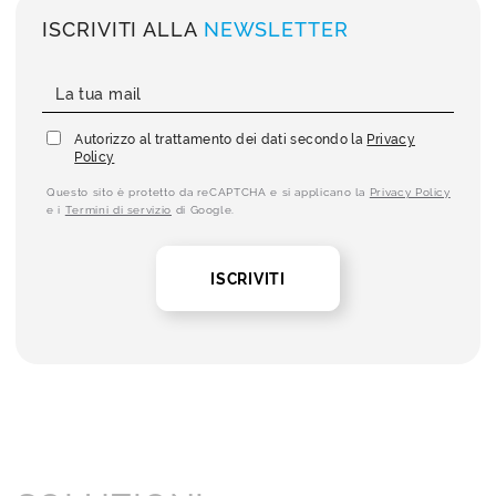
ISCRIVITI ALLA
NEWSLETTER
Autorizzo al trattamento dei dati secondo la
Privacy
Policy
Questo sito è protetto da reCAPTCHA e si applicano la
Privacy Policy
e i
Termini di servizio
di Google.
ISCRIVITI