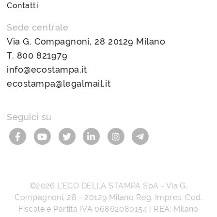
Contatti
Sede centrale
Via G. Compagnoni, 28 20129 Milano
T.
800 821979
info@ecostampa.it
ecostampa@legalmail.it
Seguici su
©2026
L’ECO DELLA STAMPA SpA
-
Via G.
Compagnoni, 28
-
20129
Milano
Reg. Impres, Cod.
Fiscale e Partita IVA
06862080154
| REA: Milano