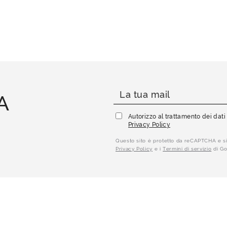
A
Autorizzo al trattamento dei dat
Privacy Policy
Questo sito è protetto da reCAPTCHA e si
Privacy Policy
e i
Termini di servizio
di Go