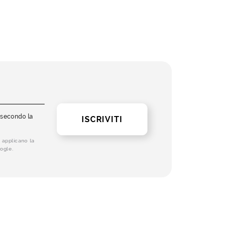
i secondo la
ISCRIVITI
 applicano la
ogle.