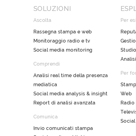
SOLUZIONI
ESP
Ascolta
Per es
Rassegna stampa e web
Reput
Monitoraggio radio e tv
Gestio
Social media monitoring
Studio
Analis
Comprendi
Per fo
Analisi real time della presenza
mediatica
Stam
Social media analysis & insight
Web
Report di analisi avanzata
Radio
Televi
Comunica
Social
Invio comunicati stampa