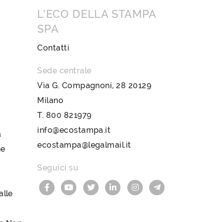
L’ECO DELLA STAMPA
SPA
Contatti
Sede centrale
Via G. Compagnoni, 28 20129
Milano
T.
800 821979
info@ecostampa.it
a
ecostampa@legalmail.it
ne
Seguici su
lle