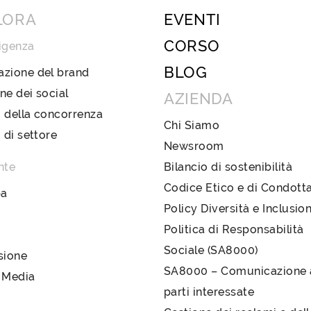
LORA
EVENTI
CORSO
igenza
BLOG
azione del brand
ne dei social
AZIENDA
 della concorrenza
Chi Siamo
i di settore
Newsroom
nte
Bilancio di sostenibilità
Codice Etico e di Condott
pa
Policy Diversità e Inclusio
Politica di Responsabilità
Sociale (SA8000)
sione
SA8000 – Comunicazione a
 Media
parti interessate