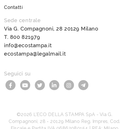
Contatti
Sede centrale
Via G. Compagnoni, 28 20129 Milano
T.
800 821979
info@ecostampa.it
ecostampa@legalmail.it
Seguici su
©2026
L’ECO DELLA STAMPA SpA
-
Via G.
Compagnoni, 28
-
20129
Milano
Reg. Impres, Cod.
Fiscale e Partita IVA
06862080154
| REA: Milano