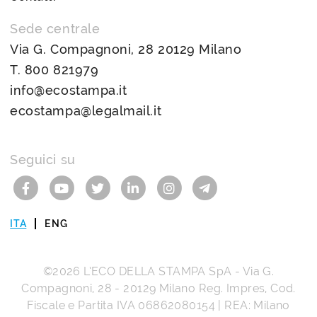
Sede centrale
Via G. Compagnoni, 28 20129 Milano
T.
800 821979
info@ecostampa.it
ecostampa@legalmail.it
Seguici su
ITA
ENG
©2026
L’ECO DELLA STAMPA SpA
-
Via G.
Compagnoni, 28
-
20129
Milano
Reg. Impres, Cod.
Fiscale e Partita IVA
06862080154
| REA: Milano