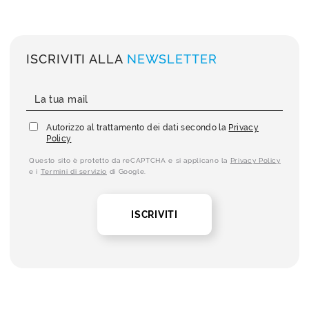
ISCRIVITI ALLA
NEWSLETTER
Autorizzo al trattamento dei dati secondo la
Privacy
Policy
Questo sito è protetto da reCAPTCHA e si applicano la
Privacy Policy
e i
Termini di servizio
di Google.
ISCRIVITI